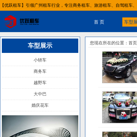
【优跃租车】引领广州租车行业，专注商务租车、旅游租车、自驾租车、
首 页
车型
您现在所在的位置：
首页
车型展示
小轿车
商务车
越野车
大中巴
婚庆花车