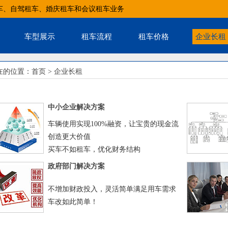
车、自驾租车、婚庆租车和会议租车业务
车型展示
租车流程
租车价格
企业长租
在的位置：
首页
>
企业长租
中小企业解决方
案
车辆使用实现100%融资，让宝贵的现金流
创造更大价值
买车不如租车，优化财务结构
政府部门
解决方案
不增加财政投入，灵活简单满足用车需求
车改如此简单！