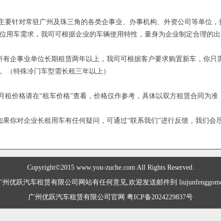
主要针对常驻广州及珠三角的各类企事业、办事机构、外资公司等单位，
位用车需求，我司可根据企业的车辆使用特性，量身为企业制定合理的出
所有企事业单位长期租赁两年以上，我司可根据客户要求购置新车，你只
。（特殊冷门车型需长租三年以上）
月租价格请在“租车价格”查看，价格仅作参考，具体以双方租赁合同为
如果你对企业长租用车有任何疑问，可通过“联系我们”进行反馈，我们会
Copyright©2015 www.you-zuche.com All Rights Reserved.
优跃汽车租赁有限公司网站有任何意见,欢迎发送邮件到 liujunfenggome@
广州优跃汽车租赁有限公司官网 粤ICP备2024229837号