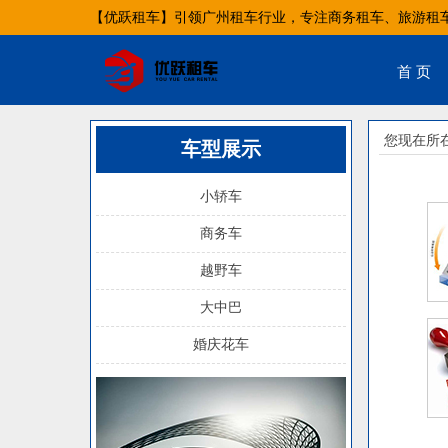
【优跃租车】引领广州租车行业，专注商务租车、旅游租
首 页
您现在所
车型展示
小轿车
商务车
越野车
大中巴
婚庆花车