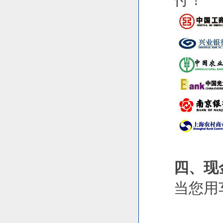
付！
四、现
当您用