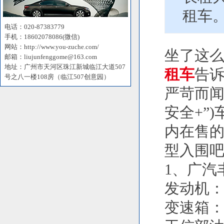
租车
电话：020-87383779
手机：18602078086(微信)
网站：http://www.you-zuche.com/
坐了这么
邮箱：liujunfenggome@163.com
地址：广州市天河区珠江新城临江大道507
租车
告诉
号之八一楼108房（临江507创意园）
严苛而闻名
安全+”
内在售
型入围
1、广汽
发动机：2
变速箱：