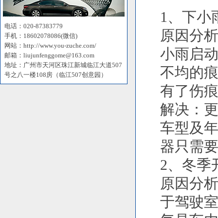
1、下小
电话：020-87383779
原因分
手机：18602078086(微信)
网站：http://www.you-zuche.com/
小雨启
邮箱：liujunfenggome@163.com
地址：广州市天河区珠江新城临江大道507
不均的痕
号之八一楼108房（临江507创意园）
有了伤
解决：
车型及
器只需
2、冬季
原因分
于驾驶