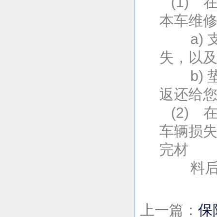
(1) 
本车维
a) 
失，以
b) 
返还给
(2) 
车辆损失
完材
料后的
上一篇：
保