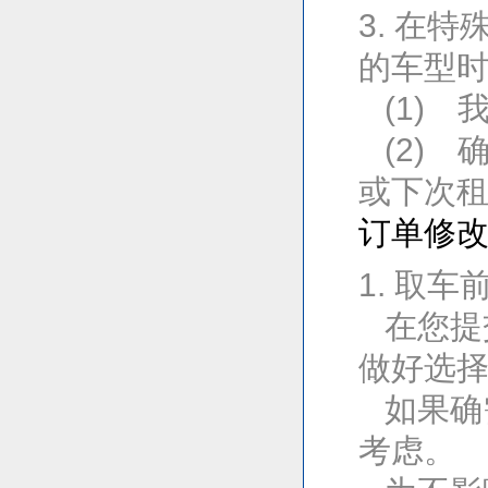
3. 在
的车型
(1) 
(2) 
或下次
订单修
1. 取车
在您提交
做好选
如果确
考虑。