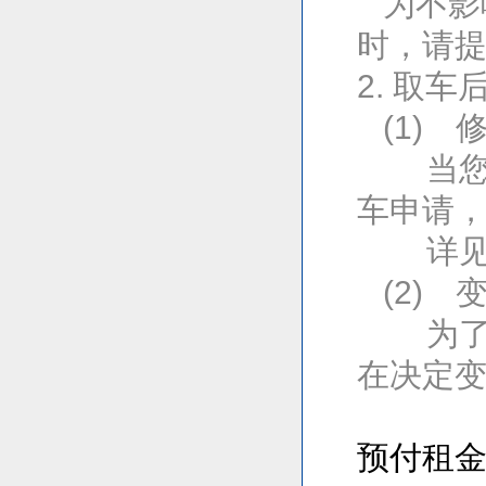
为不影
时，请
2. 取
(1) 
当您决
车申请
详
(2) 
为了排
在决定
预付租