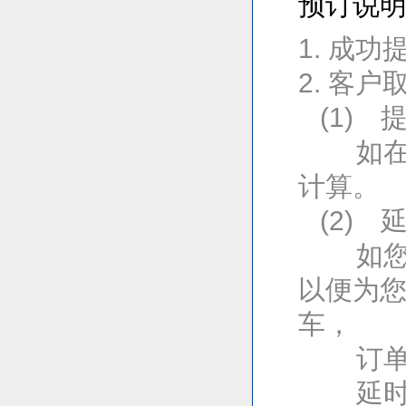
预订说
1. 成
2. 客户
(1) 
如在预
计算。
(2) 
如您需
以便为
车，
订单将
延时取