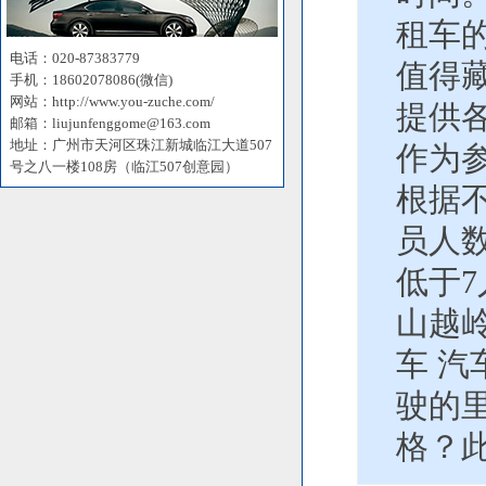
租车
电话：020-87383779
值得藏
手机：18602078086(微信)
网站：http://www.you-zuche.com/
提供
邮箱：liujunfenggome@163.com
地址：广州市天河区珠江新城临江大道507
作为
号之八一楼108房（临江507创意园）
根据
员人
低于
山越岭
车 
驶的
格？