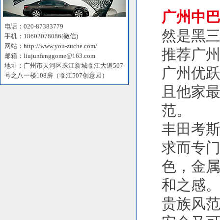
广州中
电话：020-87383779
然是黑
手机：18602078086(微信)
网站：http://www.you-zuche.com/
推荐广
邮箱：liujunfenggome@163.com
地址：广州市天河区珠江新城临江大道507
广州优
号之八一楼108房（临江507创意园）
且他家
范。
丰田考
求而专
色，金
和之感
贵族风