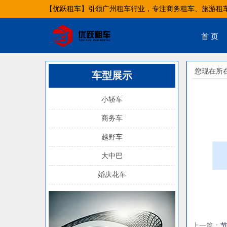
【优跃租车】引领广州租车行业，专注商务租车、旅游租
首 页
您现在所
车型展示
小轿车
商务车
越野车
大中巴
婚庆花车
租
上一篇：