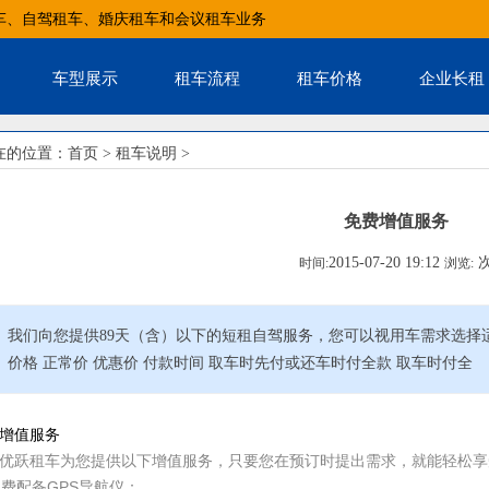
车、自驾租车、婚庆租车和会议租车业务
车型展示
租车流程
租车价格
企业长租
在的位置：
首页
>
租车说明
>
免费增值服务
2015-07-20 19:12
时间:
浏览:
我们向您提供89天（含）以下的短租自驾服务，您可以视用车需求选择适
价格 正常价 优惠价 付款时间 取车时先付或还车时付全款 取车时付全
增值服务
优跃租车为您提供以下增值服务，只要您在预订时提出需求，就能轻松享
 免费配备GPS导航仪：