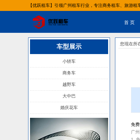
【优跃租车】引领广州租车行业，专注商务租车、旅游租
首 页
您现在所
车型展示
小轿车
商务车
越野车
大中巴
婚庆花车
免费
广州
1.