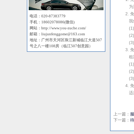
为满
2.
电话：020-87383779
我们
手机：18602078086(微信)
网站：http://www.you-zuche.com/
(1
邮箱：liujunfenggome@163.com
(2
地址：广州市天河区珠江新城临江大道507
(3
号之八一楼108房（临江507创意园）
3.
租期
(1
(2
(3
4. 
适用
上一篇：
下一篇：